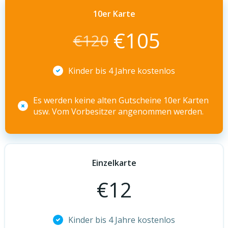
10er Karte
€
105
€
120
Kinder bis 4 Jahre kostenlos
Es werden keine alten Gutscheine 10er Karten
usw. Vom Vorbesitzer angenommen werden.
Einzelkarte
€
12
Kinder bis 4 Jahre kostenlos