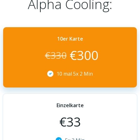
Alpha Cooling:
10er Karte
€
300
€
330
10 mal 5x 2 Min
Einzelkarte
€
33